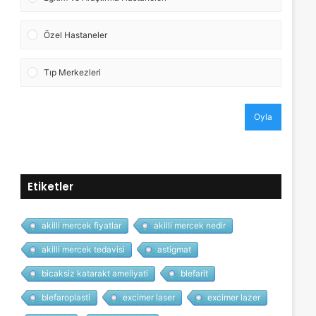
Özel Hastaneler
Tıp Merkezleri
Oyla
Etiketler
akilli mercek fiyatlar
akilli mercek nedir
akilli mercek tedavisi
astigmat
bicaksiz katarakt ameliyati
blefarit
blefaroplasti
excimer laser
excimer lazer