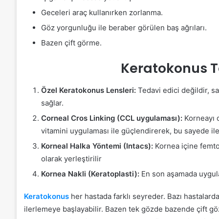
Geceleri araç kullanırken zorlanma.
Göz yorgunluğu ile beraber görülen baş ağrıları.
Bazen çift görme.
Keratokonus T
Özel Keratokonus Lensleri:
Tedavi edici değildir, s
sağlar.
Corneal Cros Linking (CCL uygulaması):
Korneayı o
vitamini uygulaması ile güçlendirerek, bu sayede il
Korneal Halka Yöntemi (Intacs):
Kornea içine femtos
olarak yerleştirilir
Kornea Nakli (Keratoplasti):
En son aşamada uygula
Keratokonus
her hastada farklı seyreder. Bazı hastalarda 
ilerlemeye başlayabilir. Bazen tek gözde bazende çift gözd