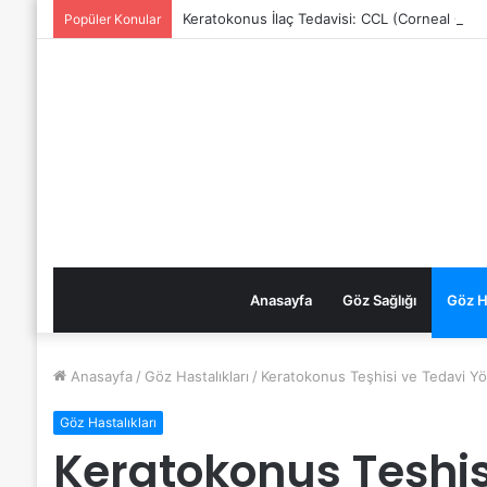
Keratokonus İlaç Tedavisi: CCL (Corneal Cros
Popüler Konular
Anasayfa
Göz Sağlığı
Göz Ha
Anasayfa
/
Göz Hastalıkları
/
Keratokonus Teşhisi ve Tedavi Yö
Göz Hastalıkları
Keratokonus Teşhis