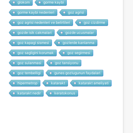
glokom
gorme kaybi
gorme kaybi nedenleri
goz agrisi
goz agrisi nedenleri ve belirtileri
goz cizdirme
gozde isik cakmalari
gozde ucusmalar
goz kapagi sismesi
gozlerde kanlanma
goz sagligini korumak
goz segirmesi
goz sulanmasi
goz tansiyonu
goz tembelligi
gunes gozlugunun faydalari
hipermetrop
katarakt
katarakt ameliyati
katarakt nedir
keratokonus