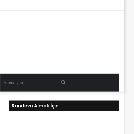
Arama
yap
Randevu Almak İçin
...