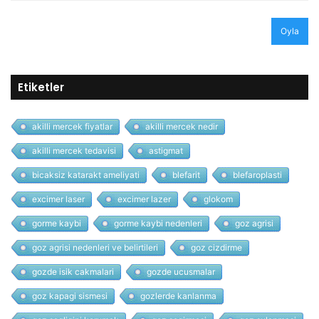
Oyla
Etiketler
akilli mercek fiyatlar
akilli mercek nedir
akilli mercek tedavisi
astigmat
bicaksiz katarakt ameliyati
blefarit
blefaroplasti
excimer laser
excimer lazer
glokom
gorme kaybi
gorme kaybi nedenleri
goz agrisi
goz agrisi nedenleri ve belirtileri
goz cizdirme
gozde isik cakmalari
gozde ucusmalar
goz kapagi sismesi
gozlerde kanlanma