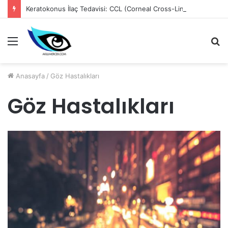
Keratokonus İlaç Tedavisi: CCL (Corneal Cross-Linking)
Menü
A
y
...
Anasayfa
/
Göz Hastalıkları
Göz Hastalıkları