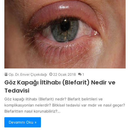
Op. Dr. Enver Çiçekdağı
22 Ocak 2018
1
Göz Kapağı İltihabı (Blefarit) Nedir ve
Tedavisi
Göz kapağı iltihabı (Blefarit) nedir? Blefarit belirtileri ve
komplikasyonları nelerdir? Bitkisel tedavisi var mıdır ve nasıl geçer?
Blefaritten nasıl korunabiliriz?…
Devamını Oku »