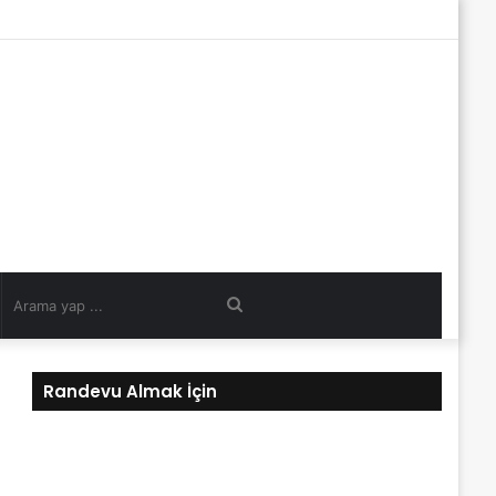
Arama
yap
Randevu Almak İçin
...