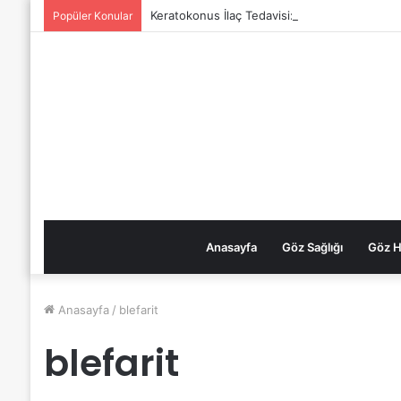
Keratokonus İlaç Tedavisi: CCL (Corneal Cros
Popüler Konular
Anasayfa
Göz Sağlığı
Göz Ha
Anasayfa
/
blefarit
blefarit