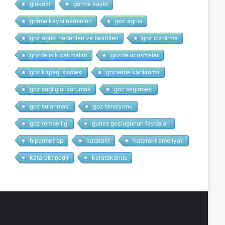
glokom
gorme kaybi
gorme kaybi nedenleri
goz agrisi
goz agrisi nedenleri ve belirtileri
goz cizdirme
gozde isik cakmalari
gozde ucusmalar
goz kapagi sismesi
gozlerde kanlanma
goz sagligini korumak
goz segirmesi
goz sulanmasi
goz tansiyonu
goz tembelligi
gunes gozlugunun faydalari
hipermetrop
katarakt
katarakt ameliyati
katarakt nedir
keratokonus