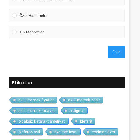
Özel Hastaneler
Tıp Merkezleri
Oyla
Etiketler
akilli mercek fiyatlar
akilli mercek nedir
akilli mercek tedavisi
astigmat
bicaksiz katarakt ameliyati
blefarit
blefaroplasti
excimer laser
excimer lazer