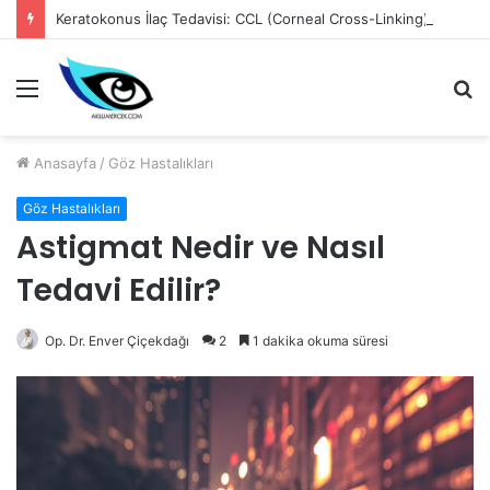
Keratokonus İlaç Tedavisi: CCL (Corneal Cross-Linking)
Menü
A
y
...
Anasayfa
/
Göz Hastalıkları
Göz Hastalıkları
Astigmat Nedir ve Nasıl
Tedavi Edilir?
Op. Dr. Enver Çiçekdağı
2
1 dakika okuma süresi