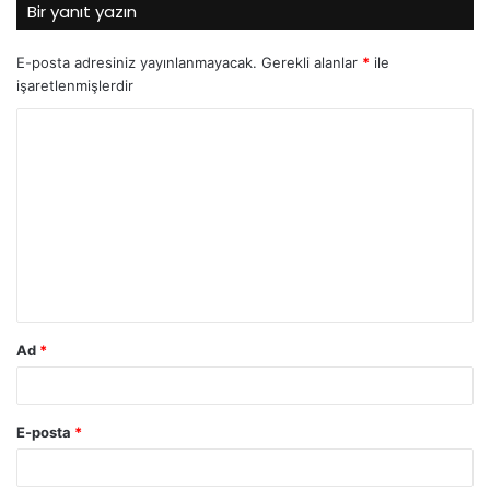
Bir yanıt yazın
E-posta adresiniz yayınlanmayacak.
Gerekli alanlar
*
ile
işaretlenmişlerdir
Y
o
r
u
m
*
Ad
*
E-posta
*