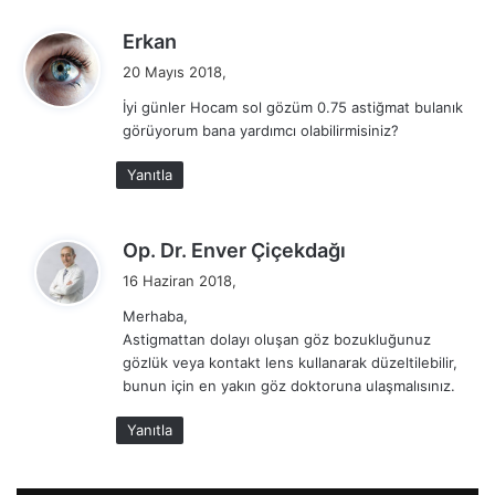
d
Erkan
e
20 Mayıs 2018,
d
İyi günler Hocam sol gözüm 0.75 astiğmat bulanık
i
görüyorum bana yardımcı olabilirmisiniz?
k
i
Yanıtla
:
d
Op. Dr. Enver Çiçekdağı
e
16 Haziran 2018,
d
Merhaba,
i
Astigmattan dolayı oluşan göz bozukluğunuz
k
gözlük veya kontakt lens kullanarak düzeltilebilir,
i
bunun için en yakın göz doktoruna ulaşmalısınız.
:
Yanıtla