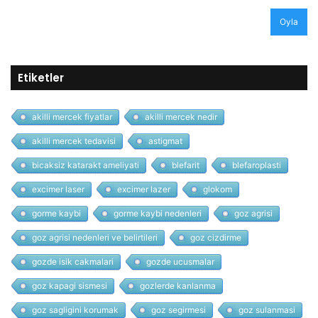
Oyla
Etiketler
akilli mercek fiyatlar
akilli mercek nedir
akilli mercek tedavisi
astigmat
bicaksiz katarakt ameliyati
blefarit
blefaroplasti
excimer laser
excimer lazer
glokom
gorme kaybi
gorme kaybi nedenleri
goz agrisi
goz agrisi nedenleri ve belirtileri
goz cizdirme
gozde isik cakmalari
gozde ucusmalar
goz kapagi sismesi
gozlerde kanlanma
goz sagligini korumak
goz segirmesi
goz sulanmasi