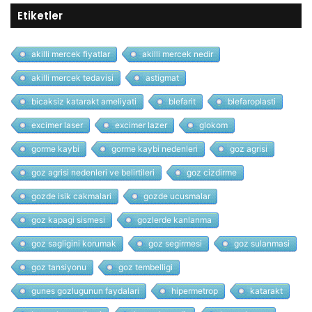
Etiketler
akilli mercek fiyatlar
akilli mercek nedir
akilli mercek tedavisi
astigmat
bicaksiz katarakt ameliyati
blefarit
blefaroplasti
excimer laser
excimer lazer
glokom
gorme kaybi
gorme kaybi nedenleri
goz agrisi
goz agrisi nedenleri ve belirtileri
goz cizdirme
gozde isik cakmalari
gozde ucusmalar
goz kapagi sismesi
gozlerde kanlanma
goz sagligini korumak
goz segirmesi
goz sulanmasi
goz tansiyonu
goz tembelligi
gunes gozlugunun faydalari
hipermetrop
katarakt