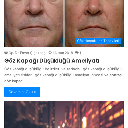
Göz Hastalıkları Tedavileri
Op. Dr. Enver Çiçekdağı
1 Nisan 2018
1
Göz Kapağı Düşüklüğü Ameliyatı
Göz kapağı düşüklüğü belirtileri ve tedavisi, göz kapağı düşüklüğü
ameliyatı riskleri, göz kapağı düşüklüğü ameliyatı öncesi ve sonrası,
göz kapağı…
Devamını Oku »