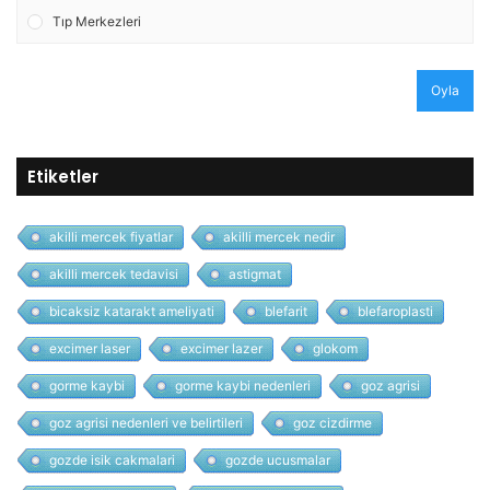
Tıp Merkezleri
Oyla
Etiketler
akilli mercek fiyatlar
akilli mercek nedir
akilli mercek tedavisi
astigmat
bicaksiz katarakt ameliyati
blefarit
blefaroplasti
excimer laser
excimer lazer
glokom
gorme kaybi
gorme kaybi nedenleri
goz agrisi
goz agrisi nedenleri ve belirtileri
goz cizdirme
gozde isik cakmalari
gozde ucusmalar