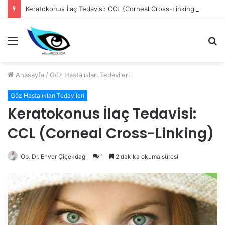
Keratokonus İlaç Tedavisi: CCL (Corneal Cross-Linking)
Menü
A
y
...
Anasayfa
/
Göz Hastalıkları Tedavileri
Göz Hastalıkları Tedavileri
Keratokonus İlaç Tedavisi:
CCL (Corneal Cross-Linking)
Op. Dr. Enver Çiçekdağı
1
2 dakika okuma süresi