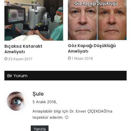
Göz Kapağı Düşüklüğü
Bıçaksız Katarakt
Ameliyatı
Ameliyatı
1 Nisan 2018
23 Kasım 2017
Bir Yorum
d
Şule
e
5 Aralık 2018,
d
Anlaşılabilir bilgi için Dr. Enver ÇİÇEKDAĞI’na
i
teşekkür ederim. 🙂
k
i
Yanıtla