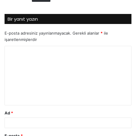
:
Bir yanıt yazın
E-posta adresiniz yayınlanmayacak.
Gerekli alanlar
*
ile
işaretlenmişlerdir
Y
o
r
u
m
*
Ad
*
E-posta
*