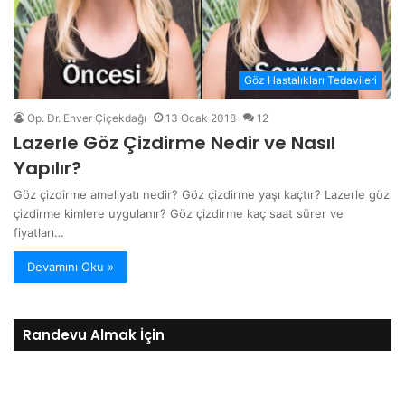
Göz Hastalıkları Tedavileri
Op. Dr. Enver Çiçekdağı
13 Ocak 2018
12
Lazerle Göz Çizdirme Nedir ve Nasıl
Yapılır?
Göz çizdirme ameliyatı nedir? Göz çizdirme yaşı kaçtır? Lazerle göz
çizdirme kimlere uygulanır? Göz çizdirme kaç saat sürer ve
fiyatları…
Devamını Oku »
Randevu Almak İçin