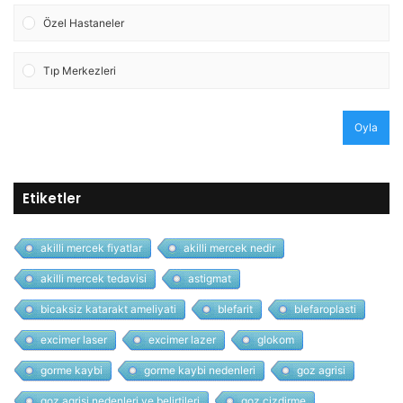
Özel Hastaneler
Tıp Merkezleri
Oyla
Etiketler
akilli mercek fiyatlar
akilli mercek nedir
akilli mercek tedavisi
astigmat
bicaksiz katarakt ameliyati
blefarit
blefaroplasti
excimer laser
excimer lazer
glokom
gorme kaybi
gorme kaybi nedenleri
goz agrisi
goz agrisi nedenleri ve belirtileri
goz cizdirme