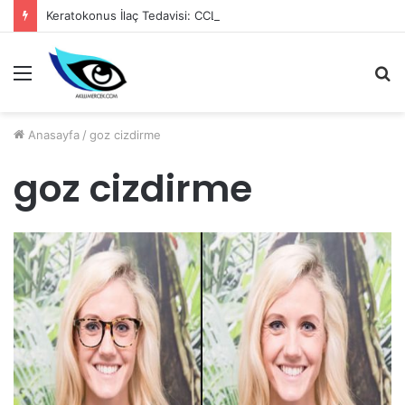
Keratokonus İlaç Tedavisi: CCL (Corneal Cross-Linking)
Menü
A
y
...
Anasayfa
/
goz cizdirme
goz cizdirme