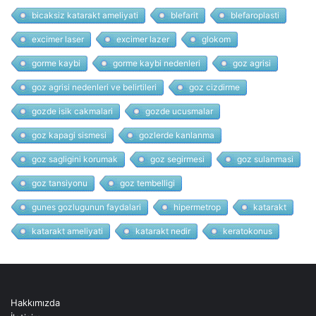
bicaksiz katarakt ameliyati
blefarit
blefaroplasti
excimer laser
excimer lazer
glokom
gorme kaybi
gorme kaybi nedenleri
goz agrisi
goz agrisi nedenleri ve belirtileri
goz cizdirme
gozde isik cakmalari
gozde ucusmalar
goz kapagi sismesi
gozlerde kanlanma
goz sagligini korumak
goz segirmesi
goz sulanmasi
goz tansiyonu
goz tembelligi
gunes gozlugunun faydalari
hipermetrop
katarakt
katarakt ameliyati
katarakt nedir
keratokonus
Hakkımızda