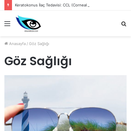
Keratokonus İlaç Tedavisi: CCL (Corneal Cross-Linking)
Menü
A
y
...
Anasayfa
/
Göz Sağlığı
Göz Sağlığı