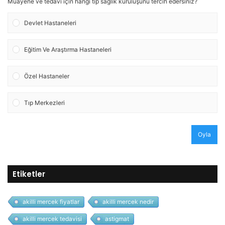
Muayene ve tedavi için hangi tip sağlık kuruluşunu tercih edersiniz?
Devlet Hastaneleri
Eğitim Ve Araştırma Hastaneleri
Özel Hastaneler
Tıp Merkezleri
Oyla
Etiketler
akilli mercek fiyatlar
akilli mercek nedir
akilli mercek tedavisi
astigmat